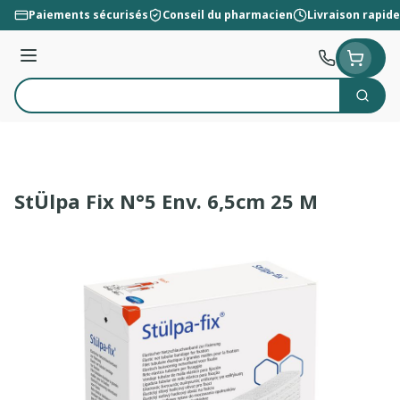
Aller au contenu
Paiements sécurisés
Conseil du pharmacien
Livraison rapide
Menu
Cherc
Rechercher
StÜlpa Fix N°5 Env. 6,5cm 25 M