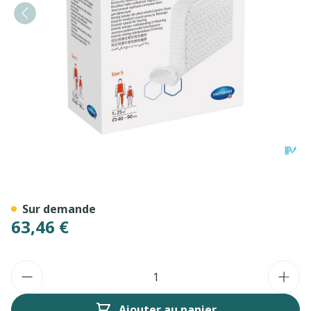
StÜlpa Fix N°5 Env. 6,5cm 2
Sur demande
63,46 €
Quantité
Ajouter au panier