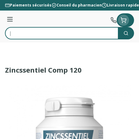
Aller au contenu
Paiements sécurisés
Conseil du pharmacien
Livraison rapide
Menu
Cherc
Rechercher
Zincssentiel Comp 120