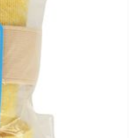
hie
Médications diverses
Eau micellaire
s
Yeux
s
Afficher plus
anti-insectes
Senteur