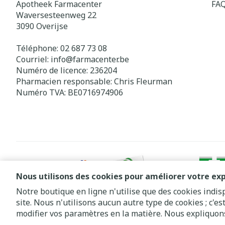
Apotheek Farmacenter
FA
Waversesteenweg 22
3090
Overijse
Téléphone:
02 687 73 08
Courriel:
info@
farmacenter.be
Numéro de licence:
236204
Pharmacien responsable:
Chris Fleurman
Numéro TVA:
BE0716974906
Nous utilisons des cookies pour améliorer votre exp
Notre boutique en ligne n'utilise que des cookies indi
site. Nous n'utilisons aucun autre type de cookies ; c'e
Conditions de vente
Déclaration de confidentialité
Cookies
modifier vos paramètres en la matière. Nous expliquons