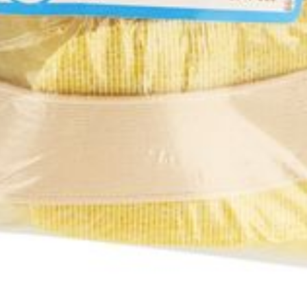
Autobronzants
Rasage